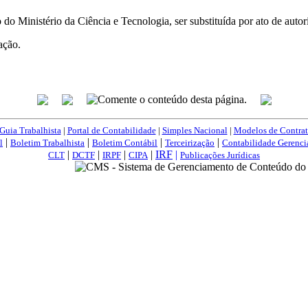
o do Ministério da Ciência e Tecnologia, ser substituída por ato de auto
ação.
Guia Trabalhista
|
Portal de Contabilidade
|
Simples Nacional
|
Modelos de Contrat
|
|
|
|
l
Boletim Trabalhista
Boletim Contábil
Terceirização
Contabilidade Gerenci
|
|
|
|
IRF
|
CLT
DCTF
IRPF
CIPA
Publicações Jurídicas