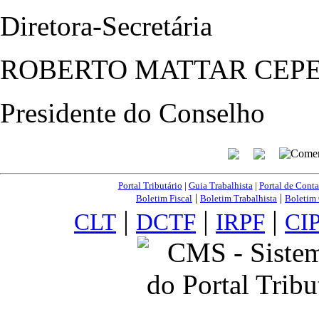
Diretora-Secretária
ROBERTO MATTAR CEP
Presidente do Conselho
Portal Tributário
|
Guia Trabalhista
|
Portal de Conta
|
|
Boletim Fiscal
Boletim Trabalhista
Boletim 
|
|
|
CLT
DCTF
IRPF
CI