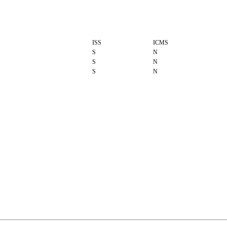
ISS
ICMS
S
N
S
N
S
N