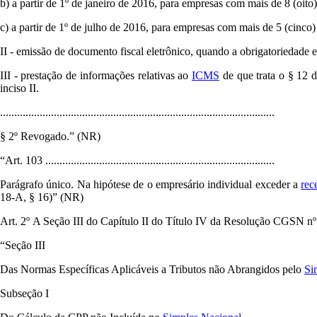
b) a partir de 1º de janeiro de 2016, para empresas com mais de 8 (oit
c) a partir de 1º de julho de 2016, para empresas com mais de 5 (cinco
II - emissão de documento fiscal eletrônico, quando a obrigatoriedade 
III - prestação de informações relativas ao
ICMS
de que trata o § 12 
inciso II.
.................................................................................................
§ 2º Revogado.” (NR)
“Art. 103 .................................................................................
Parágrafo único. Na hipótese de o empresário individual exceder a
rec
18-A, § 16)” (NR)
Art. 2º A Seção III do Capítulo II do Título IV da Resolução CGSN nº 
“Seção III
Das Normas Específicas Aplicáveis a Tributos não Abrangidos pelo
Si
Subseção I