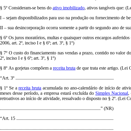
§ 5º Consideram-se bens do
ativo imobilizado
, ativos tangíveis que: (
I – sejam disponibilizados para uso na produção ou fornecimento de bens
II – sua desincorporação ocorra somente a partir do segundo ano de sua
§ 6º Os juros moratórios, multas e quaisquer outros encargos auferi
2006, art. 2º, inciso I e § 6º; art. 3º, § 1º)
§ 7º O custo do financiamento nas vendas a prazo, contido no valor d
2º, inciso I e § 6º; art. 3º, § 1º)
§ 8º As gorjetas compõem a
receita bruta
de que trata este artigo. (Lei 
“Art. 3º ....................................................................................
§ 1º Se a
receita bruta
acumulada no ano-calendário de início de ativid
meses desse período, a empresa estará excluída do
Simples Nacional
,
retroativos ao início de atividade, ressalvado o disposto no § 2º. (Lei 
......................................................................................” (NR)
“Art. 15 ...................................................................................
.................................................................................................