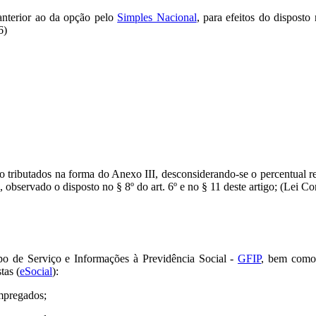
anterior ao da opção pelo
Simples Nacional
, para efeitos do disposto 
6)
rão tributados na forma do Anexo III, desconsiderando-se o percentual r
 observado o disposto no § 8º do art. 6º e no § 11 deste artigo; (Lei C
o de Serviço e Informações à Previdência Social -
GFIP
, bem como 
tas (
eSocial
):
mpregados;