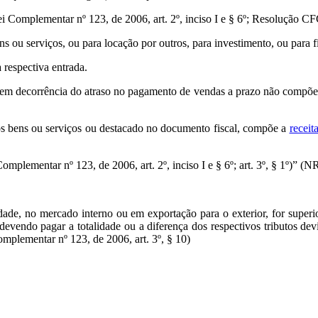
Lei Complementar nº 123, de 2006, art. 2º, inciso I e § 6º; Resolução C
 ou serviços, ou para locação por outros, para investimento, ou para fi
 respectiva entrada.
dos em decorrência do atraso no pagamento de vendas a prazo não comp
os bens ou serviços ou destacado no documento fiscal, compõe a
receit
Complementar nº 123, de 2006, art. 2º, inciso I e § 6º; art. 3º, § 1º)” (N
ade, no mercado interno ou em exportação para o exterior, for superio
 devendo pagar a totalidade ou a diferença dos respectivos tributos d
Complementar nº 123, de 2006, art. 3º, § 10)