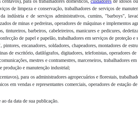
eis centavos), para os trabalhadores domésticos,
cuidadores
de idosos ou 
erviços de limpeza e conservação, trabalhadores de serviços de manuten
da indústria e de serviços administrativos, cumins, "barboys", lava
zados de minas e pedreiras, operadores de máquinas e implementos agríc
os, tintureiros, barbeiros, cabeleireiros, manicures e pedicures, dedeti
confecção de papel e papelão, trabalhadores em serviços de proteção e s
pintores, encanadores, soldadores, chapeadores, montadores de estrutura
as de escritório, datilógrafos, digitadores, telefonistas, operadores de
elecomunicações, mestres e contramestres, marceneiros, trabalhadores 
e produção e manutenção industrial;
is centavos), para os administradores agropecuários e florestais, trabalha
icos em vendas e representantes comerciais, operadores de estação de 
e ao da data de sua publicação.