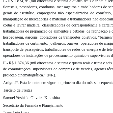
I - R$ 1.874,36 (mil oitocentos e setenta e quatro reais e trinta e s
florestais, pescadores, contínuos, mensageiros e trabalhadores de s
gerais de escritório, empregados não especializados do comércio, 
manipulação de mercadorias e materiais e trabalhadores não especiali
cortar e lavrar madeira, classificadores de correspondência e carteir
trabalhadores de preparação de alimentos e bebidas, de fabricação e 
hospedagem, garçons, cobradores de transportes coletivos, "barmen", 
trabalhadores de curtimento, joalheiros, ourives, operadores de máquin
transporte de passageiros, trabalhadores de redes de energia e de t
operadores de instalações de processamento químico e supervisores d
II - R$ 1.874,36 (mil oitocentos e setenta e quatro reais e trinta e se
de comunicações, supervisores de compras e de vendas, agentes técn
projeção cinematográfica." (NR).
Artigo 2º- Esta lei entra em vigor no primeiro dia do mês subsequent
Tarcísio de Freitas
Samuel Yoshiaki Oliveira Kinoshita
Secretário da Fazenda e Planejamento
Jorge Luiz Lima