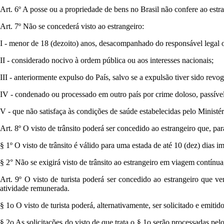
Art. 6º A posse ou a propriedade de bens no Brasil não confere ao estra
Art. 7º Não se concederá visto ao estrangeiro:
I - menor de 18 (dezoito) anos, desacompanhado do responsável legal o
II - considerado nocivo à ordem pública ou aos interesses nacionais;
III - anteriormente expulso do País, salvo se a expulsão tiver sido revo
IV - condenado ou processado em outro país por crime doloso, passível 
V - que não satisfaça às condições de saúde estabelecidas pelo Ministé
Art. 8º O visto de trânsito poderá ser concedido ao estrangeiro que, para
§ 1º O visto de trânsito é válido para uma estada de até 10 (dez) dias 
§ 2° Não se exigirá visto de trânsito ao estrangeiro em viagem contínua,
Art. 9º O visto de turista poderá ser concedido ao estrangeiro que ve
atividade remunerada.
§ 1o O visto de turista poderá, alternativamente, ser solicitado e emit
§ 2o As solicitações do visto de que trata o § 1o serão processadas pe