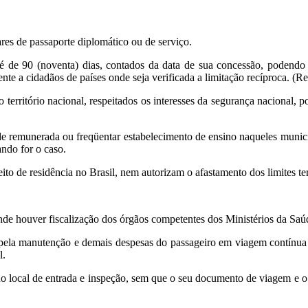
ulares de passaporte diplomático ou de serviço.
 é de 90 (noventa) dias, contados da data de sua concessão, podendo 
te a cidadãos de países onde seja verificada a limitação recíproca. (R
 território nacional, respeitados os interesses da segurança nacional, p
dade remunerada ou freqüentar estabelecimento de ensino naqueles municí
ando for o caso.
to de residência no Brasil, nem autorizam o afastamento dos limites ter
 onde houver fiscalização dos órgãos competentes dos Ministérios da Saú
 pela manutenção e demais despesas do passageiro em viagem contínua o
l.
do local de entrada e inspeção, sem que o seu documento de viagem e o