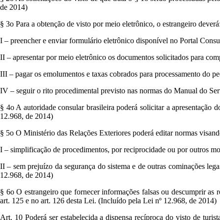
de 2014)
§ 3o Para a obtenção de visto por meio eletrônico, o estrangeiro deverá
I – preencher e enviar formulário eletrônico disponível no Portal Consu
II – apresentar por meio eletrônico os documentos solicitados para com
III – pagar os emolumentos e taxas cobrados para processamento do ped
IV – seguir o rito procedimental previsto nas normas do Manual do Serv
§ 4o A autoridade consular brasileira poderá solicitar a apresentação 
12.968, de 2014)
§ 5o O Ministério das Relações Exteriores poderá editar normas visando
I – simplificação de procedimentos, por reciprocidade ou por outros mot
II – sem prejuízo da segurança do sistema e de outras cominações legai
12.968, de 2014)
§ 6o O estrangeiro que fornecer informações falsas ou descumprir as reg
art. 125 e no art. 126 desta Lei. (Incluído pela Lei nº 12.968, de 2014)
Art. 10 Poderá ser estabelecida a dispensa recíproca do visto de turist