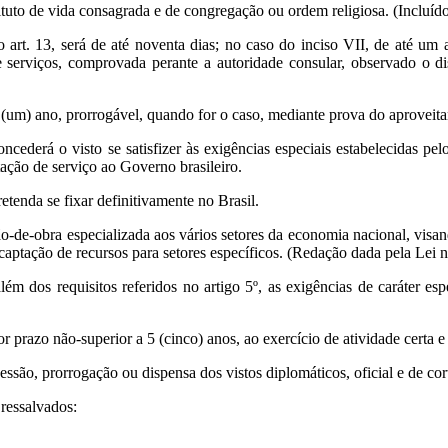
ituto de vida consagrada e de congregação ou ordem religiosa. (Incluído
o art. 13, será de até noventa dias; no caso do inciso VII, de até um 
 serviços, comprovada perante a autoridade consular, observado o dis
 (um) ano, prorrogável, quando for o caso, mediante prova do aproveita
oncederá o visto se satisfizer às exigências especiais estabelecidas p
ação de serviço ao Governo brasileiro.
etenda se fixar definitivamente no Brasil.
ão-de-obra especializada aos vários setores da economia nacional, vis
 captação de recursos para setores específicos. (Redação dada pela Lei 
além dos requisitos referidos no artigo 5º, as exigências de caráter es
 prazo não-superior a 5 (cinco) anos, ao exercício de atividade certa e 
ssão, prorrogação ou dispensa dos vistos diplomáticos, oficial e de cort
 ressalvados: