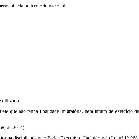
permanência no território nacional.
 utilizado.
uele que não tenha finalidade imigratória, nem intuito de exercício de
968, de 2014)
 forma disciplinada pelo Poder Executivo. (Incluído pela Lei nº 12.968,