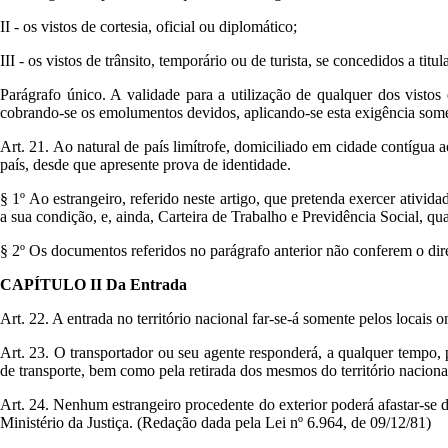
II - os vistos de cortesia, oficial ou diplomático;
III - os vistos de trânsito, temporário ou de turista, se concedidos a tit
Parágrafo único. A validade para a utilização de qualquer dos vistos
cobrando-se os emolumentos devidos, aplicando-se esta exigência somen
Art. 21. Ao natural de país limítrofe, domiciliado em cidade contígua ao
país, desde que apresente prova de identidade.
§ 1º Ao estrangeiro, referido neste artigo, que pretenda exercer ativi
a sua condição, e, ainda, Carteira de Trabalho e Previdência Social, qu
§ 2º Os documentos referidos no parágrafo anterior não conferem o direi
CAPÍTULO II Da Entrada
Art. 22. A entrada no território nacional far-se-á somente pelos locais
Art. 23. O transportador ou seu agente responderá, a qualquer tempo,
de transporte, bem como pela retirada dos mesmos do território naciona
Art. 24. Nenhum estrangeiro procedente do exterior poderá afastar-se 
Ministério da Justiça. (Redação dada pela Lei nº 6.964, de 09/12/81)