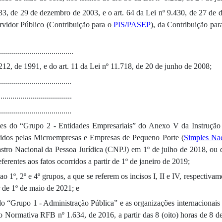
0.833, de 29 de dezembro de 2003, e o art. 64 da Lei nº 9.430, de 27 d
rvidor Público (Contribuição para o
PIS/PASEP
), da Contribuição pa
.....................................
.212, de 1991, e do art. 11 da Lei nº 11.718, de 20 de junho de 2008;
.....................................
....................................
.....................................
antes do “Grupo 2 - Entidades Empresariais” do Anexo V da Instruçã
vidos pelas Microempresas e Empresas de Pequeno Porte (
Simples Nac
tro Nacional da Pessoa Jurídica (CNPJ) em 1º de julho de 2018, ou qu
eferentes aos fatos ocorridos a partir de 1º de janeiro de 2019;
 1º, 2º e 4º grupos, a que se referem os incisos I, II e IV, respectivam
r de 1º de maio de 2021; e
o “Grupo 1 - Administração Pública” e as organizações internacionais e
o Normativa RFB nº 1.634, de 2016, a partir das 8 (oito) horas de 8 de 