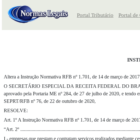
Portal Tributário
Portal de
INST
Altera a Instrução Normativa RFB nº 1.701, de 14 de março de 2017, 
O SECRETÁRIO ESPECIAL DA RECEITA FEDERAL DO BRASIL, no uso da
aprovado pela Portaria ME nº 284, de 27 de julho de 2020, e tendo em
SEPRT/RFB nº 76, de 22 de outubro de 2020,
RESOLVE:
Art. 1º A Instrução Normativa RFB nº 1.701, de 14 de março de 2017,
“Art. 2º ................................................................................................
I - empresas que prestam e contratam serviços realizados mediante ce