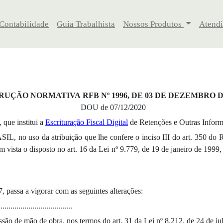
 Contabilidade
Guia Trabalhista
Nossos Produtos
Atend
RUÇÃO NORMATIVA RFB Nº 1996, DE 03 DE DEZEMBRO D
DOU de 07/12/2020
que institui a
Escrituração Fiscal Digital
de Retenções e Outras Informa
 atribuição que lhe confere o inciso III do art. 350 do Regimen
 vista o disposto no art. 16 da Lei nº 9.779, de 19 de janeiro de 1999,
 passa a vigorar com as seguintes alterações:
....................................
ssão de mão de obra, nos termos do art. 31 da Lei nº 8.212, de 24 de ju