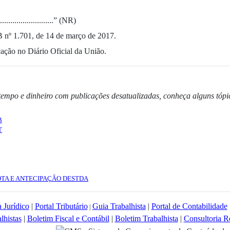
..............................” (NR)
B nº 1.701, de 14 de março de 2017.
cação no Diário Oficial da União.
tempo e dinheiro com publicações desatualizadas, conheça alguns tópi
B
T
OTA E ANTECIPAÇÃO DESTDA
 Jurídico
|
Portal Tributário
Guia Trabalhista
|
Portal de Contabilidade
|
lhistas
|
Boletim Fiscal e Contábil
|
Boletim Trabalhista
|
Consultoria R