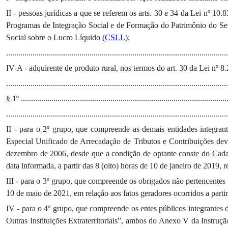
II - pessoas jurídicas a que se referem os arts. 30 e 34 da Lei nº 1
Programas de Integração Social e de Formação do Patrimônio do Se
Social sobre o Lucro Líquido (
CSLL
);
.............................................................................................................
IV-A - adquirente de produto rural, nos termos do art. 30 da Lei nº 8
............................................................................................................
§ 1º ......................................................................................................
............................................................................................................
II - para o 2º grupo, que compreende as demais entidades integr
Especial Unificado de Arrecadação de Tributos e Contribuições de
dezembro de 2006, desde que a condição de optante conste do Cadas
data informada, a partir das 8 (oito) horas de 10 de janeiro de 2019, r
III - para o 3º grupo, que compreende os obrigados não pertencentes ao
10 de maio de 2021, em relação aos fatos geradores ocorridos a parti
IV - para o 4º grupo, que compreende os entes públicos integrantes d
Outras Instituições Extraterritoriais”, ambos do Anexo V da Instruçã