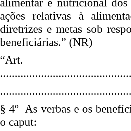
alimentar e nutricional do
ações relativas à alimen
diretrizes e metas sob resp
beneficiárias.” (NR)
“Art
............................................
............................................
§ 4º As verbas e os benefíci
o caput: