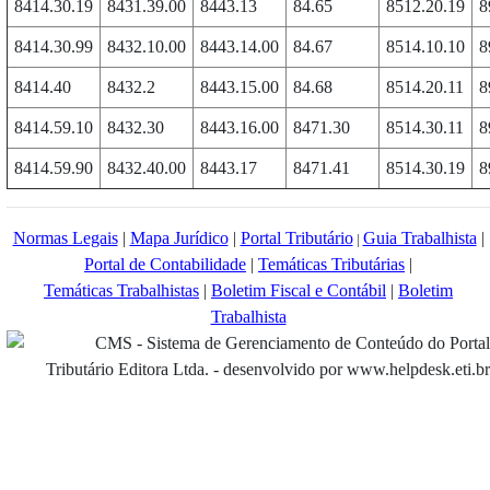
8414.30.19
8431.39.00
8443.13
84.65
8512.20.19
8
8414.30.99
8432.10.00
8443.14.00
84.67
8514.10.10
8
8414.40
8432.2
8443.15.00
84.68
8514.20.11
8
8414.59.10
8432.30
8443.16.00
8471.30
8514.30.11
8
8414.59.90
8432.40.00
8443.17
8471.41
8514.30.19
8
Normas Legais
|
Mapa Jurídico
|
Portal Tributário
Guia Trabalhista
|
|
Portal de Contabilidade
|
Temáticas Tributárias
|
Temáticas Trabalhistas
|
Boletim Fiscal e Contábil
|
Boletim
Trabalhista