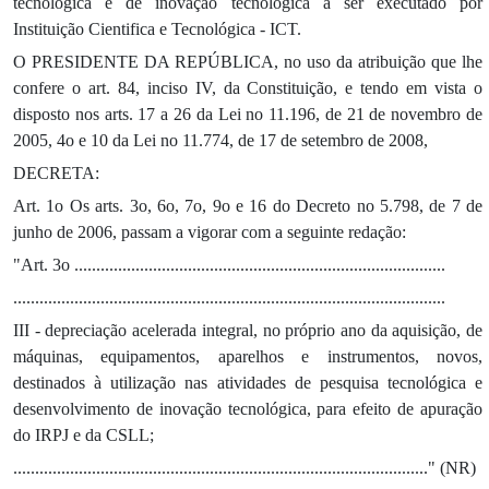
tecnológica e de inovação tecnológica a ser executado por
Instituição Cientifica e Tec­nológica - ICT.
O PRESIDENTE DA REPÚBLICA, no uso da atribuição que lhe
confere o art. 84, inciso IV, da Constituição, e tendo em vista o
disposto nos arts. 17 a 26 da Lei no 11.196, de 21 de novembro de
2005, 4o e 10 da Lei no 11.774, de 17 de setembro de 2008,
DECRETA:
Art. 1o Os arts. 3o, 6o, 7o, 9o e 16 do Decreto no 5.798, de 7 de
junho de 2006, passam a vigorar com a seguinte redação:
"Art. 3o .....................................................................................
...................................................................................................
III - depreciação acelerada integral, no próprio ano da aqui­sição, de
máquinas, equipamentos, aparelhos e instrumentos, no­vos,
destinados à utilização nas atividades de pesquisa tecno­lógica e
desenvolvimento de inovação tecnológica, para efeito de apuração
do IRPJ e da CSLL;
..............................................................................................." (NR)