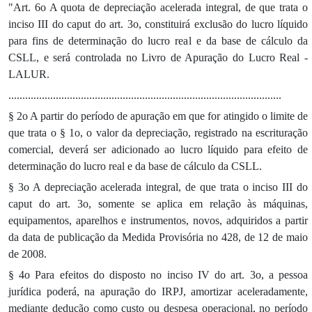
"Art. 6o A quota de depreciação acelerada integral, de que trata o
inciso III do caput do art. 3o, constituirá exclusão do lucro líquido
para fins de determinação do lucro real e da base de cálculo da
CSLL, e será controlada no Livro de Apuração do Lucro Real -
LALUR.
..................................................................................................
§ 2o A partir do período de apuração em que for atingido o limite de
que trata o § 1o, o valor da depreciação, registrado na escrituração
comercial, deverá ser adicionado ao lucro líquido para efeito de
determinação do lucro real e da base de cálculo da CSLL.
§ 3o A depreciação acelerada integral, de que trata o inciso III do
caput do art. 3o, somente se aplica em relação às máquinas,
equipamentos, aparelhos e instrumentos, novos, adquiridos a partir
da data de publicação da Medida Provisória no 428, de 12 de maio
de 2008.
§ 4o Para efeitos do disposto no inciso IV do art. 3o, a pessoa
jurídica poderá, na apuração do IRPJ, amortizar aceleradamente,
mediante dedução como custo ou despesa operacional, no período