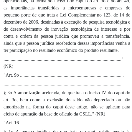
operacionais, na forma do inciso I do caput do art. 3o e do art. 4o,
as importâncias transferidas a microempresas e empresas de
pequeno porte de que trata a Lei Complementar no 123, de 14 de
dezembro de 2006, destinadas à execução de pesquisa tecnológica e
de desenvolvimento de inovação tecnológica de interesse e por
conta e ordem da pessoa jurídica que promoveu a transferência,
ainda que a pessoa jurídica recebedora dessas importâncias venha a
ter participação no resultado econômico do produto resultante.
...................................................................................................."
(NR)
"Art. 9o ........................................................................................
.....................................................................................................
§ 3o A amortização acelerada, de que trata o inciso IV do caput do
art. 3o, bem como a exclusão do saldo não depreciado ou não
amortizado na forma do caput deste artigo, não se aplicam para
efeito de apuração da base de cálculo da CSLL." (NR)
"Art. 16. ...................................................................................
§ 1o A pessoa jurídica de que trata o caput, relativamente às