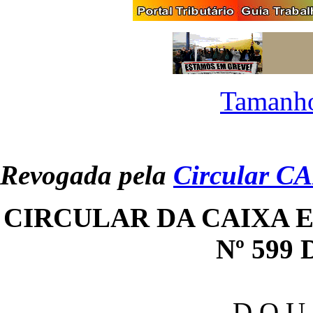
Tamanho
Revogada pela
Circular C
CIRCULAR DA CAIXA 
Nº 599 
D.O.U.