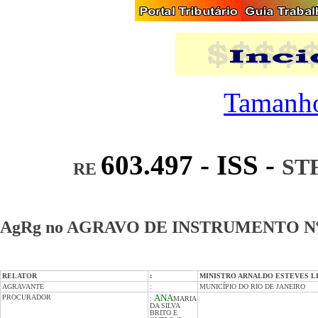
Tamanho
603.497 - ISS -
ST
RE
AgRg no AGRAVO DE INSTRUMENTO Nº 1.4
RELATOR
:
MINISTRO ARNALDO ESTEVES L
AGRAVANTE
:
MUNICÍPIO DO RIO DE JANEIRO
PROCURADOR
ANA
:
MARIA
DA SILVA
BRITO E