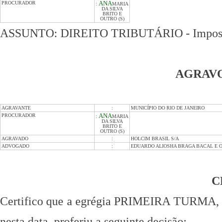
PROCURADOR
ANA
:
MARIA
DA SILVA
BRITO E
OUTRO (S)
ASSUNTO: DIREITO TRIBUTÁRIO - Impostos 
AGRAV
AGRAVANTE
:
MUNICÍPIO DO RIO DE JANEIRO
PROCURADOR
ANA
:
MARIA
DA SILVA
BRITO E
OUTRO (S)
AGRAVADO
:
HOLCIM BRASIL S/A
ADVOGADO
:
EDUARDO ALIOSHA BRAGA BACAL E O
C
Certifico que a egrégia PRIMEIRA TURMA, ao
nesta data, proferiu a seguinte decisão: